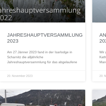
JAHRESHAUPTVERSAMMLUNG
A
2023
20
Am 27.Jänner 2023 fand in der Isarlodge in
Wir 
Scharnitz die alljährliche
Kath
Jahreshauptversammlung für das abgelaufene
Mar
20. November 2023
20. 