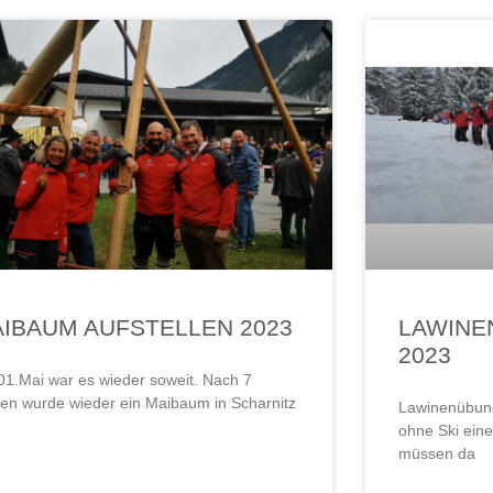
IBAUM AUFSTELLEN 2023
LAWINE
2023
1.Mai war es wieder soweit. Nach 7
en wurde wieder ein Maibaum in Scharnitz
Lawinenübung
ohne Ski ein
müssen da