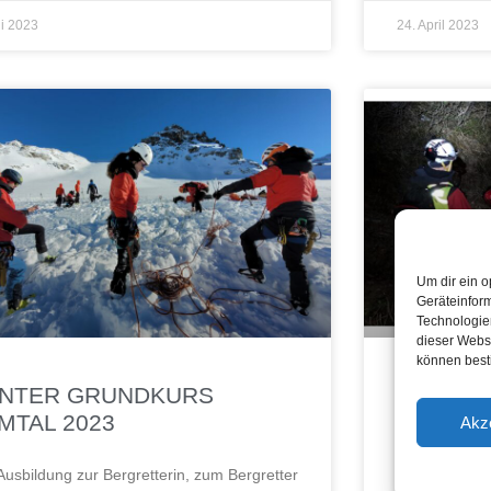
li 2023
24. April 2023
Um dir ein o
Geräteinfor
Technologien
dieser Websi
können best
NTER GRUNDKURS
EINSAT
MTAL 2023
KREIDE
Akz
2023
Ausbildung zur Bergretterin, zum Bergretter