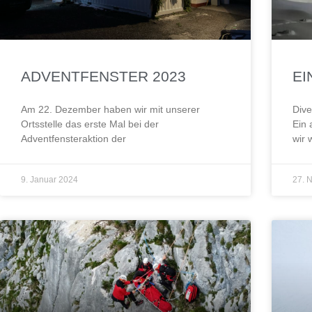
ADVENTFENSTER 2023
EI
Am 22. Dezember haben wir mit unserer
Dive
Ortsstelle das erste Mal bei der
Ein 
Adventfensteraktion der
wir 
9. Januar 2024
27. 