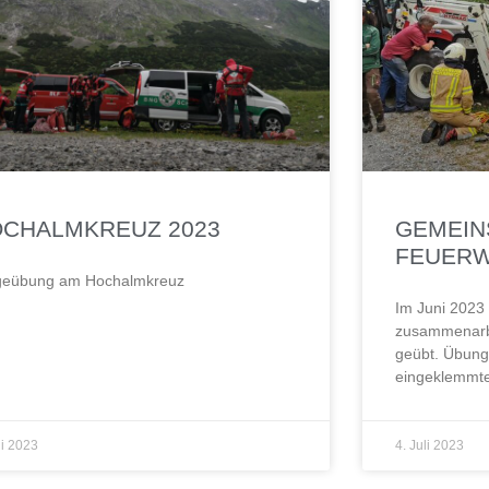
CHALMKREUZ 2023
GEMEIN
FEUERW
geübung am Hochalmkreuz
Im Juni 2023
zusammenarbe
geübt. Übun
eingeklemmt
li 2023
4. Juli 2023