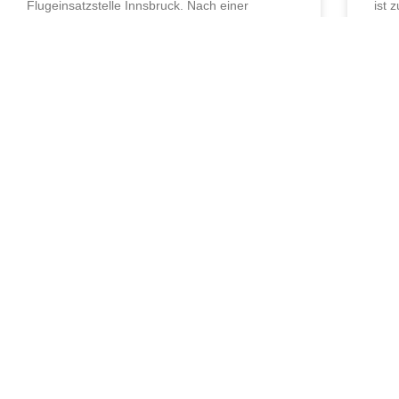
Flugeinsatzstelle Innsbruck. Nach einer
ist 
Einschulung über den Hubschrauber durch
zum
24. April 2023
15. A
Österreichisch
Florianistrasse 2
6410 Telfs
Österreich
Telefon: +43 / 526
E-Mail: office@ber