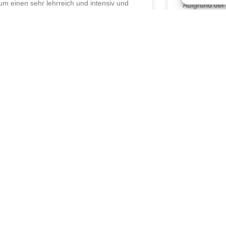
zum einen sehr lehrreich und intensiv und
Aufgrund der
wir unsere ge
) verschiebe
pril 2023
15. April 2023
er Bergrettungsdienst Land Tirol
Öffnungszeiten
:
Mo-Do: 08:00-17:00
Fr: 08:00-12:00
2 / 64140
Telefonzeiten
:
grettung.tirol
Mo-Fr: 08:00-12:00