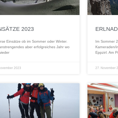
NSÄTZE 2023
ERLNAD
rse Einsätze ob im Sommer oder Winter.
Im Sommer 2
anstrengendes aber erfolgreiches Jahr wo
Kameraden/in
wieder
Eppzirl. Am 
November 2023
27. November 