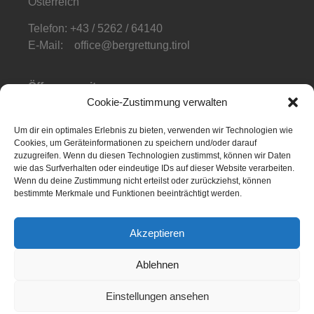
Österreich
Telefon: +43 / 5262 / 64140
E-Mail: office@bergrettung.tirol
Öffnungszeiten
:
Cookie-Zustimmung verwalten
Mo-Do: 08:00-17:00
Fr: 08:00-12:00
Um dir ein optimales Erlebnis zu bieten, verwenden wir Technologien wie
Cookies, um Geräteinformationen zu speichern und/oder darauf
Telefonzeiten
:
zuzugreifen. Wenn du diesen Technologien zustimmst, können wir Daten
Mo-Fr: 08:00-12:00
wie das Surfverhalten oder eindeutige IDs auf dieser Website verarbeiten.
Wenn du deine Zustimmung nicht erteilst oder zurückziehst, können
bestimmte Merkmale und Funktionen beeinträchtigt werden.
Akzeptieren
NOTFALL APP
Ablehnen
Einstellungen ansehen