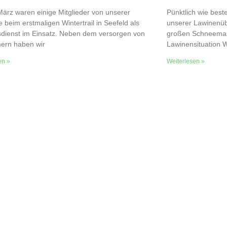
ärz waren einige Mitglieder von unserer
Pünktlich wie best
le beim erstmaligen Wintertrail in Seefeld als
unserer Lawinenüb
dienst im Einsatz. Neben dem versorgen von
großen Schneemas
mern haben wir
Lawinensituation W
en »
Weiterlesen »