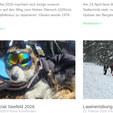
ai 2026 machten sich einige unserer
Am 23.April fand d
der auf den Weg zum Hohen Gleirsch (2491m)
Seiltechnik statt.
pfelkreuz zu reparieren. Dieses wurde 1976
Update der Bergete
Weiterlesen »
en »
trail Seefeld 2026
Lawinenübung
 2026
Keine Kommentare
21. Februar 2026
K