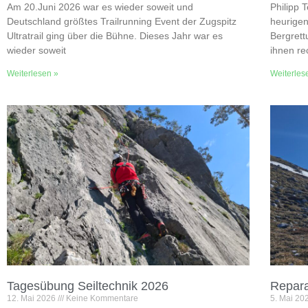
Am 20.Juni 2026 war es wieder soweit und
Philipp 
Deutschland größtes Trailrunning Event der Zugspitz
heurigen
Ultratrail ging über die Bühne. Dieses Jahr war es
Bergrett
wieder soweit
ihnen re
Weiterlesen »
Weiterles
Tagesübung Seiltechnik 2026
Repara
12. Mai 2026
Keine Kommentare
5. Mai 2