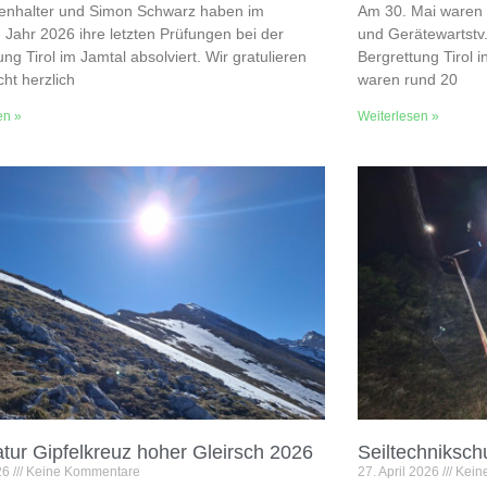
Tenhalter und Simon Schwarz haben im
Am 30. Mai waren O
 Jahr 2026 ihre letzten Prüfungen bei der
und Gerätewartstv.
ung Tirol im Jamtal absolviert. Wir gratulieren
Bergrettung Tirol 
cht herzlich
waren rund 20
en »
Weiterlesen »
tur Gipfelkreuz hoher Gleirsch 2026
Seiltechniksch
026
Keine Kommentare
27. April 2026
Kein