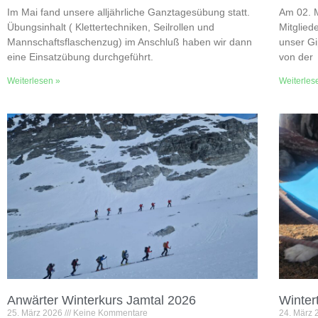
Im Mai fand unsere alljährliche Ganztagesübung statt.
Am 02. M
Übungsinhalt ( Klettertechniken, Seilrollen und
Mitglie
Mannschaftsflaschenzug) im Anschluß haben wir dann
unser Gi
eine Einsatzübung durchgeführt.
von der
Weiterlesen »
Weiterles
Anwärter Winterkurs Jamtal 2026
Winter
25. März 2026
Keine Kommentare
24. März