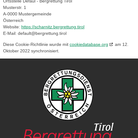
Ortsstelle Defaul - Bergrettung Tirol
Musterstr. 1
A-0000 Mustergemeinde
Österreich
Website:
https://scharnitz.bergrettung.tirol
E-Mail:
default@
bergrettung.tirol
Diese Cookie-Richtlinie wurde mit
cookiedatabase.org
am 12.
Oktober 2022 synchronisiert.