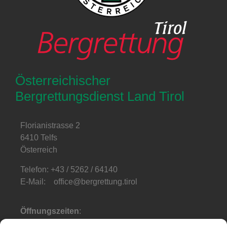
Österreichischer
Bergrettungsdienst Land Tirol
Florianistrasse 2
6410 Telfs
Österreich
Telefon: +43 / 5262 / 64140
E-Mail: office@bergrettung.tirol
Öffnungszeiten
:
Mo-Do: 08:00-17:00