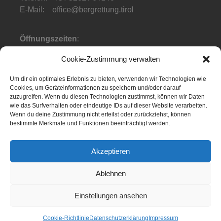
E-Mail: office@bergrettung.tirol
Öffnungszeiten
:
Mo-Do: 08:00-17:00
Cookie-Zustimmung verwalten
Fr: 08:00-12:00
Um dir ein optimales Erlebnis zu bieten, verwenden wir Technologien wie
Telefonzeiten
:
Cookies, um Geräteinformationen zu speichern und/oder darauf
Mo-Fr: 08:00-12:00
zuzugreifen. Wenn du diesen Technologien zustimmst, können wir Daten
wie das Surfverhalten oder eindeutige IDs auf dieser Website verarbeiten.
Wenn du deine Zustimmung nicht erteilst oder zurückziehst, können
bestimmte Merkmale und Funktionen beeinträchtigt werden.
Akzeptieren
NOTFALL APP
Ablehnen
Einstellungen ansehen
Cookie-Richtlinie
Datenschutzerklärung
Impressum