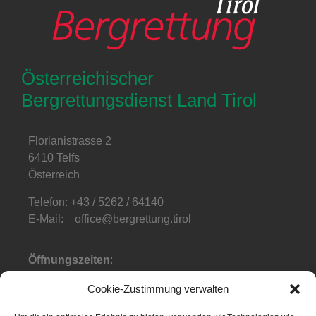
Österreichischer
Bergrettungsdienst Land Tirol
Florianistrasse 2
6410 Telfs
Österreich
Telefon: +43 / 5262 / 64140
E-Mail: office@bergrettung.tirol
Öffnungszeiten
:
Mo-Do: 08:00-17:00
Cookie-Zustimmung verwalten
Fr: 08:00-12:00