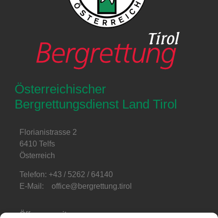
Österreichischer
Bergrettungsdienst Land Tirol
Florianistrasse 2
6410 Telfs
Österreich
Telefon: +43 / 5262 / 64140
E-Mail: office@bergrettung.tirol
Öffnungszeiten
: